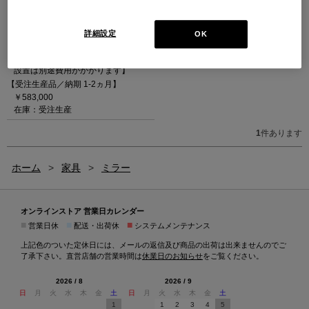
詳細設定
OK
ALZIRE【受注生産】
アルジール ミラー【注意：壁掛け
設置は別途費用がかかります】
【受注生産品／納期 1-2ヵ月】
￥583,000
在庫：受注生産
1
件あります
ホーム
>
家具
>
ミラー
オンラインストア 営業日カレンダー
■
■
■
営業日休
配送・出荷休
システムメンテナンス
上記色のついた定休日には、メールの返信及び商品の出荷は出来ませんのでご
了承下さい。直営店舗の営業時間は
休業日のお知らせ
をご覧ください。
2026 / 8
2026 / 9
日
月
火
水
木
金
土
日
月
火
水
木
金
土
1
1
2
3
4
5