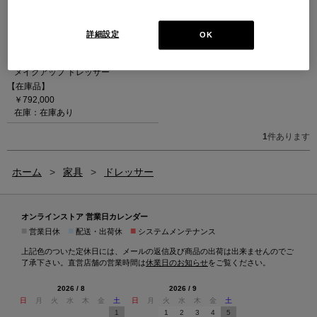
詳細設定
OK
MAKE UP
（ホワイトアッシュ）
メイクアップ ドレッサー
【在庫品】
￥792,000
在庫：在庫あり
1
件あります
ホーム
>
家具
>
ドレッサー
オンラインストア 営業日カレンダー
■
■
■
営業日休
配送・出荷休
システムメンテナンス
上記色のついた定休日には、メールの返信及び商品の出荷は出来ませんのでご
了承下さい。直営店舗の営業時間は
休業日のお知らせ
をご覧ください。
2026 / 8
2026 / 9
日
月
火
水
木
金
土
日
月
火
水
木
金
土
1
1
2
3
4
5