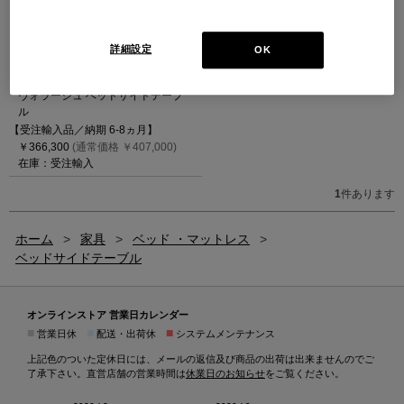
詳細設定
OK
L26 VOLAGE【受注輸入】
ヴォラージュ ベッドサイドテーブ
ル
【受注輸入品／納期 6-8ヵ月】
￥366,300
(通常価格 ￥407,000)
在庫：受注輸入
1
件あります
ホーム
>
家具
>
ベッド ・マットレス
>
ベッドサイドテーブル
オンラインストア 営業日カレンダー
■
■
■
営業日休
配送・出荷休
システムメンテナンス
上記色のついた定休日には、メールの返信及び商品の出荷は出来ませんのでご
了承下さい。直営店舗の営業時間は
休業日のお知らせ
をご覧ください。