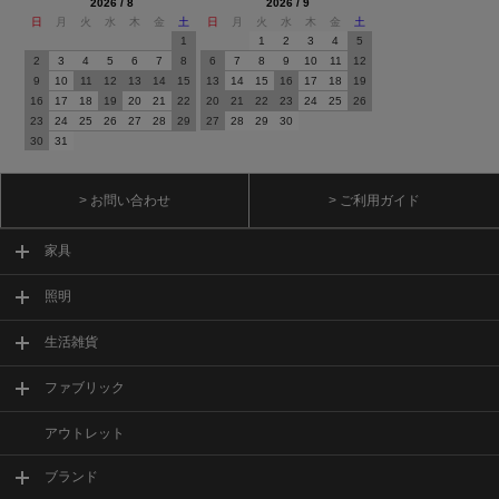
2026 / 8
2026 / 9
日
月
火
水
木
金
土
日
月
火
水
木
金
土
1
1
2
3
4
5
2
3
4
5
6
7
8
6
7
8
9
10
11
12
9
10
11
12
13
14
15
13
14
15
16
17
18
19
16
17
18
19
20
21
22
20
21
22
23
24
25
26
23
24
25
26
27
28
29
27
28
29
30
30
31
> お問い合わせ
> ご利用ガイド
家具
照明
生活雑貨
ファブリック
アウトレット
ブランド