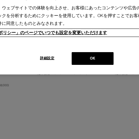
、ウェブサイトでの体験を向上させ、お客様にあったコンテンツや広告
ックを分析するためにクッキーを使用しています。OKを押すことでお客
件に同意したものとみなされます。
ieポリシー」のページでいつでも設定を変更いただけます
GHT WOOD【受注輸
L55 ESOSOFT BED【受注輸入】
L26 VOLAG
詳細設定
OK
エゾソフト ベッド
ヴォラージュ 
ソフト ナイト
￥2,019,600～
￥2,435,400
￥2,207,700～
￥3,
(通常価格
￥2,244,000～
￥2,706,000
)
(通常価格
￥2,453
8,000
)