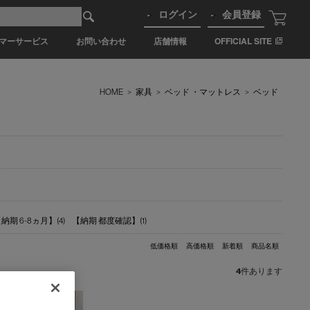
ログイン
会員登録
マーサービス
お問い合わせ
店舗情報
OFFICIAL SITE
HOME
>
家具
>
ベッド ・マットレス
>
ベッド
納期 6-8ヵ月】(4)
【納期 都度確認】(1)
低価格順
高価格順
新着順
商品名順
4
件あります