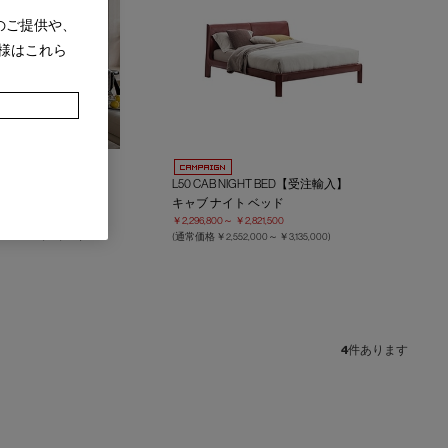
のご提供や、
様はこれら
E【受注輸入】
L50 CAB NIGHT BED【受注輸入】
ベッド
キャブ ナイト ベッド
049,200
￥2,296,800～
￥2,821,500
,000～
￥3,388,000
)
(通常価格
￥2,552,000～
￥3,135,000
)
4
件あります