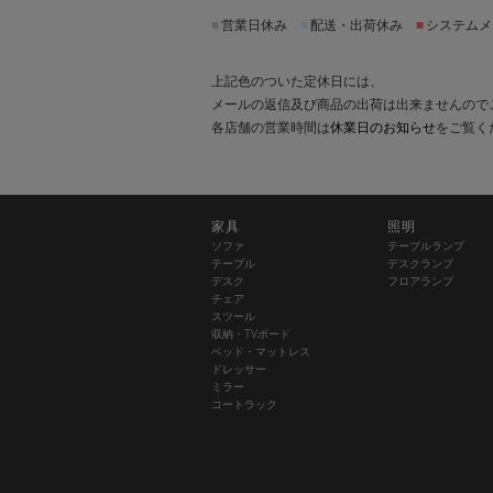
■
営業日休み
■
配送・出荷休み
■
システムメ
上記色のついた定休日には、
メールの返信及び商品の出荷は出来ませんので
各店舗の営業時間は
休業日のお知らせ
をご覧く
家具
照明
ソファ
テーブルランプ
テーブル
デスクランプ
デスク
フロアランプ
チェア
スツール
収納・TVボード
ベッド・マットレス
ドレッサー
ミラー
コートラック