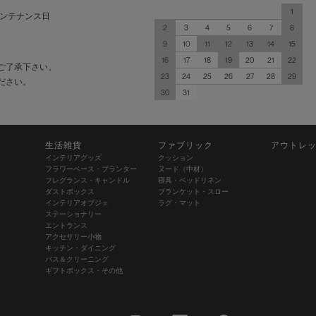
1
ンテナンス日
2
3
4
5
6
7
8
9
10
11
12
13
14
15
16
17
18
19
20
21
22
ご了承下さい。
23
24
25
26
27
28
29
ださい。
30
31
生活雑貨
ファブリック
アウトレ
インテリアグッズ
クッション
フラワーベース・プランター
ヌード（中材）
フレグランス・キャンドル
寝具・ベッドリネン
ダストボックス
ブランケット・スロー
インテリアオブジェ
ラグ・マット
ステーショナリー
エントランス
アクセサリー小物
キッチン・ダイニング
バス＆クリーニング
ギフトボックス・その他