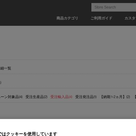
商品カテゴリ
ご利用ガイド
カスタ
詳細一覧
)
ーン対象品(4)
受注生産品(2)
受注輸入品(4)
受注発注品(1)
【納期 1-2ヵ月】(2)
【
ではクッキーを使用しています