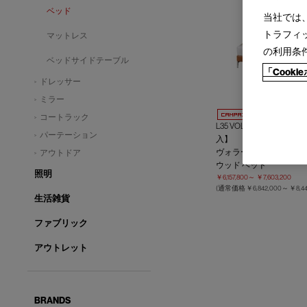
ベッド
当社では
トラフィ
マットレス
の利用条
ベッドサイドテーブル
「Cook
ドレッサー
ミラー
コートラック
L35 VOLAGE EX-S NI
パーテーション
入】
ヴォラージュ エクストラ
アウトドア
ウッド ベッド
照明
￥6,157,800～
￥7,603,200
(通常価格
￥6,842,000～
￥8,44
生活雑貨
ファブリック
アウトレット
BRANDS