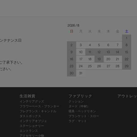
2026 / 8
日
月
火
水
木
金
土
1
ンテナンス日
2
3
4
5
6
7
8
9
10
11
12
13
14
15
16
17
18
19
20
21
22
ご了承下さい。
23
24
25
26
27
28
29
ださい。
30
31
生活雑貨
ファブリック
アウトレ
インテリアグッズ
クッション
フラワーベース・プランター
ヌード（中材）
フレグランス・キャンドル
寝具・ベッドリネン
ダストボックス
ブランケット・スロー
インテリアオブジェ
ラグ・マット
ステーショナリー
エントランス
アクセサリー小物