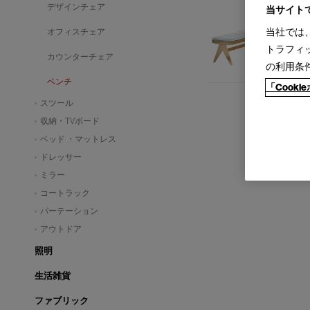
デザインチェア
当サイト
当社では
オフィスチェア
トラフィ
カウンターチェア
の利用条
ベンチ
「Cook
スツール
収納・TVボード
ベッド ・マットレス
ドレッサー
ミラー
コートラック
パーテーション
アウトドア
照明
生活雑貨
ファブリック