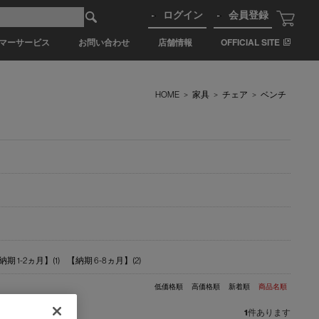
ログイン
会員登録
マーサービス
お問い合わせ
店舗情報
OFFICIAL SITE
HOME
>
家具
>
チェア
>
ベンチ
納期 1-2ヵ月】(1)
【納期 6-8ヵ月】(2)
低価格順
高価格順
新着順
商品名順
1
件あります