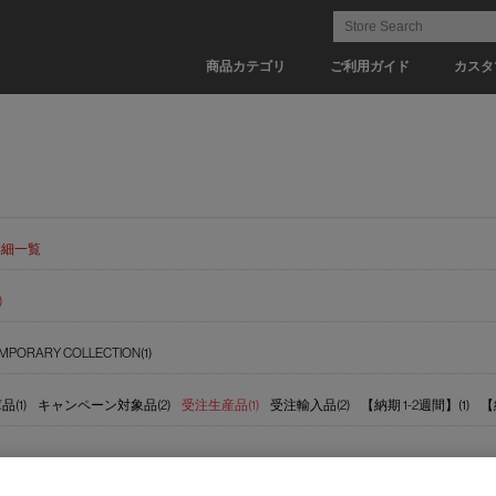
商品カテゴリ
ご利用ガイド
カスタ
詳細一覧
)
MPORARY COLLECTION(1)
(1)
キャンペーン対象品(2)
受注生産品(1)
受注輸入品(2)
【納期 1-2週間】(1)
【