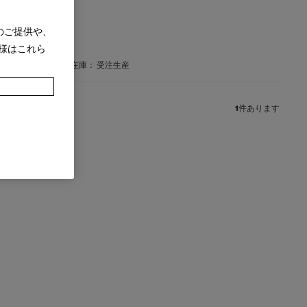
のご提供や、
ョン【受注生産】
様はこれら
在庫：
受注生産
1
件あります