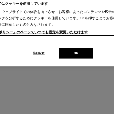
ではクッキーを使用しています
、ウェブサイトでの体験を向上させ、お客様にあったコンテンツや広告
057 CIVIL BENCH 専用座クッシ
シヴィル ベンチ
ックを分析するためにクッキーを使用しています。OKを押すことでお客
【受注生産品／納期 1-2ヵ月】
販売価格：
件に同意したものとみなされます。
￥50,600～
￥220,000
ieポリシー」のページでいつでも設定を変更いただけます
詳細設定
OK