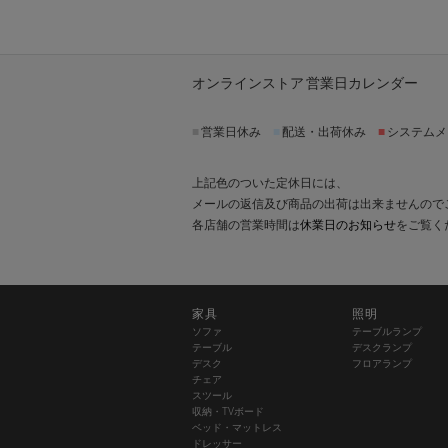
オンラインストア 営業日カレンダー
■
営業日休み
■
配送・出荷休み
■
システムメ
上記色のついた定休日には、
メールの返信及び商品の出荷は出来ませんので
各店舗の営業時間は
休業日のお知らせ
をご覧く
家具
照明
ソファ
テーブルランプ
テーブル
デスクランプ
デスク
フロアランプ
チェア
スツール
収納・TVボード
ベッド・マットレス
ドレッサー