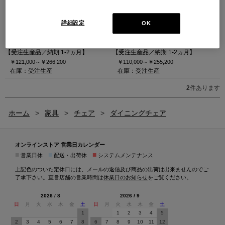
詳細設定
OK
LIMA/B【受注生産】
LIMA【受注生産】
リマB アームチェア
リマ アームレスチェア
【受注生産品／納期 1-2ヵ月】
【受注生産品／納期 1-2ヵ月】
￥121,000～
￥266,200
￥110,000～
￥255,200
在庫：受注生産
在庫：受注生産
2
件あります
ホーム
>
家具
>
チェア
>
ダイニングチェア
オンラインストア 営業日カレンダー
■
■
■
営業日休
配送・出荷休
システムメンテナンス
上記色のついた定休日には、メールの返信及び商品の出荷は出来ませんのでご
了承下さい。直営店舗の営業時間は
休業日のお知らせ
をご覧ください。
2026 / 8
2026 / 9
日
月
火
水
木
金
土
日
月
火
水
木
金
土
1
1
2
3
4
5
2
3
4
5
6
7
8
6
7
8
9
10
11
12