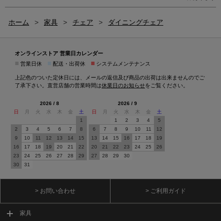
ホーム
>
家具
>
チェア
>
ダイニングチェア
オンラインストア 営業日カレンダー
■
■
■
営業日休
配送・出荷休
システムメンテナンス
上記色のついた定休日には、メールの返信及び商品の出荷は出来ませんのでご
了承下さい。直営店舗の営業時間は
休業日のお知らせ
をご覧ください。
2026 / 8
2026 / 9
日
月
火
水
木
金
土
日
月
火
水
木
金
土
1
1
2
3
4
5
2
3
4
5
6
7
8
6
7
8
9
10
11
12
9
10
11
12
13
14
15
13
14
15
16
17
18
19
16
17
18
19
20
21
22
20
21
22
23
24
25
26
23
24
25
26
27
28
29
27
28
29
30
30
31
> お問い合わせ
> ご利用ガイド
家具