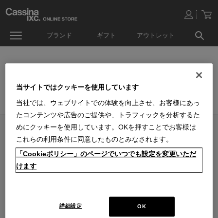
ブランド
ギフト
アウトレット
ダイニングチェア
当サイトではクッキーを使用しています
ホーム
>
家具
>
チェア
>
ダイニングチェア
当社では、ウェブサイトでの体験を向上させ、お客様にあっ
たコンテンツや広告のご提供や、トラフィックを分析するた
めにクッキーを使用しています。OKを押すことでお客様は
オンラインストア 営業日カレンダー
これらの利用条件に同意したものとみなされます。
■
■
■
営業日休
配送・出荷休
システムメンテナンス
「Cookieポリシー」のページでいつでも設定を変更いただ
上記色のついた定休日には、メールの返信及び商品の出荷は出来ませんのでご
了承下さい。直営店舗の営業時間は
休業日のお知らせ
をご覧ください。
けます
2026 / 8
2026 / 9
日
月
火
水
木
金
土
日
月
火
水
木
金
土
1
1
2
3
4
5
2
3
4
5
6
7
8
6
7
8
9
10
11
12
詳細設定
OK
9
10
11
12
13
14
15
13
14
15
16
17
18
19