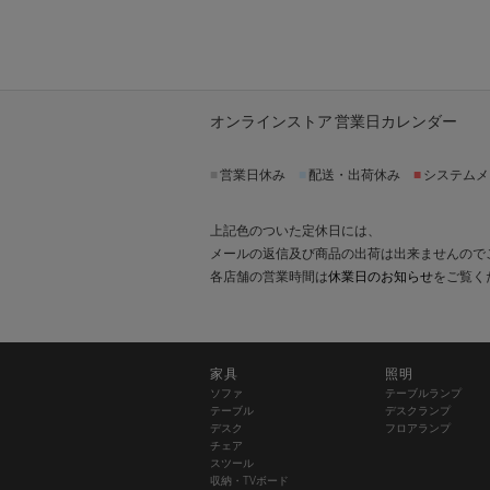
オンラインストア 営業日カレンダー
■
営業日休み
■
配送・出荷休み
■
システムメ
上記色のついた定休日には、
メールの返信及び商品の出荷は出来ませんので
各店舗の営業時間は
休業日のお知らせ
をご覧く
家具
照明
ソファ
テーブルランプ
テーブル
デスクランプ
デスク
フロアランプ
チェア
スツール
収納・TVボード