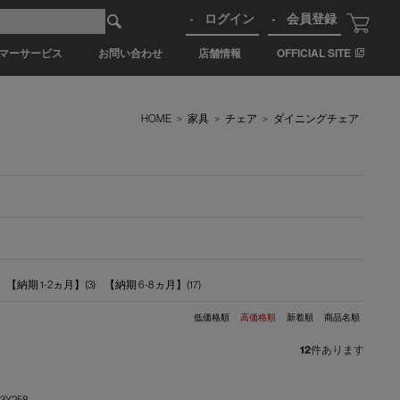
ログイン
会員登録
マーサービス
お問い合わせ
店舗情報
OFFICIAL SITE
HOME
>
家具
>
チェア
>
ダイニングチェア
【納期 1-2ヵ月】(3)
【納期 6-8ヵ月】(17)
低価格順
高価格順
新着順
商品名順
12
件あります
Y258