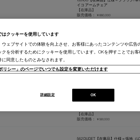
イコ アームチェア
【在庫品】
販売価格：
￥660,000
ではクッキーを使用しています
051-21 CAPITOL COMPLEX O
キャピトル コンプレックス オフィス 
、ウェブサイトでの体験を向上させ、お客様にあったコンテンツや広告
【在庫品】
販売価格：
￥638,000
ックを分析するためにクッキーを使用しています。OKを押すことでお客
件に同意したものとみなされます。
ieポリシー」のページでいつでも設定を変更いただけます
413 CAB
キャブ アームチェア
販売価格：
￥594,000
詳細設定
OK
699 SUPERLEGGERA（籐張）
スーパーレジェーラ チェア
【在庫品】
販売価格：
￥561,000
562 DUDET【在庫品】仕様＝張地（LOO