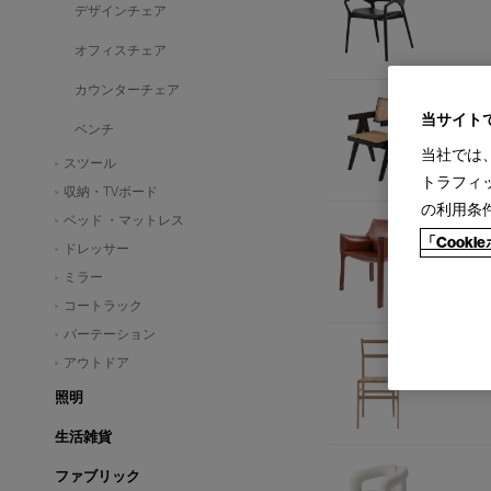
デザインチェア
オフィスチェア
カウンターチェア
当サイト
ベンチ
当社では
スツール
トラフィ
収納・TVボード
の利用条
ベッド ・マットレス
「Cook
ドレッサー
ミラー
コートラック
パーテーション
アウトドア
照明
生活雑貨
ファブリック