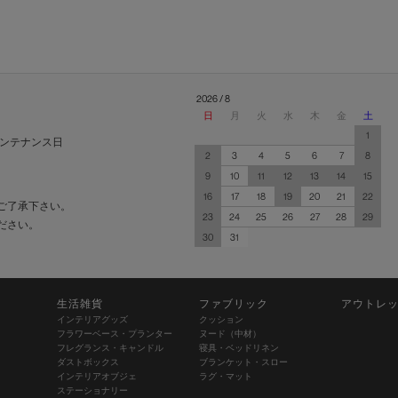
2026 / 8
日
月
火
水
木
金
土
1
ンテナンス日
2
3
4
5
6
7
8
9
10
11
12
13
14
15
16
17
18
19
20
21
22
ご了承下さい。
23
24
25
26
27
28
29
ださい。
30
31
生活雑貨
ファブリック
アウトレ
インテリアグッズ
クッション
フラワーベース・プランター
ヌード（中材）
フレグランス・キャンドル
寝具・ベッドリネン
ダストボックス
ブランケット・スロー
インテリアオブジェ
ラグ・マット
ステーショナリー