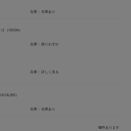
在庫：
在庫あり
 （13X334）
在庫：
残りわずか
在庫：
詳しく見る
 13L285）
在庫：
在庫あり
12
件あります