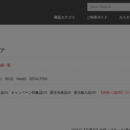
商品カテゴリ
ご利用ガイド
カスタ
ア
詳細一覧
2)
IXC(2)
Alias(5)
DESALTO(3)
(11)
キャンペーン対象品(17)
受注生産品(3)
受注輸入品(18)
【納期 1-2週間】(12)
133 ICO【在庫品】仕様＝ブラック/革13