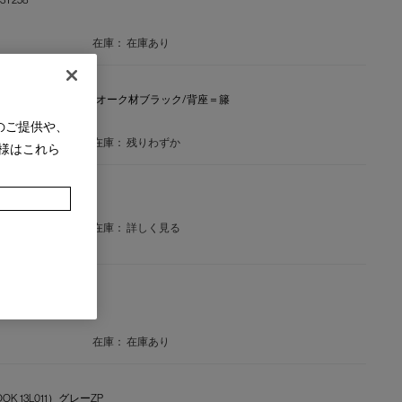
在庫：
在庫あり
FFICE CHAIR【在庫品】仕様＝オーク材ブラック/背座＝籐
チェア アームチェア
のご提供や、
在庫：
残りわずか
様はこれら
在庫：
詳しく見る
在庫：
在庫あり
K 13L011）グレーZP