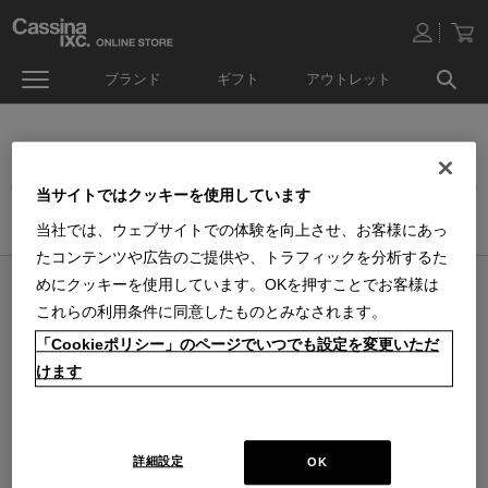
ブランド
ギフト
アウトレット
ダイニングチェア
当サイトではクッキーを使用しています
ホーム
>
家具
>
チェア
>
ダイニングチェア
当社では、ウェブサイトでの体験を向上させ、お客様にあっ
たコンテンツや広告のご提供や、トラフィックを分析するた
めにクッキーを使用しています。OKを押すことでお客様は
オンラインストア 営業日カレンダー
これらの利用条件に同意したものとみなされます。
■
■
■
営業日休
配送・出荷休
システムメンテナンス
「Cookieポリシー」のページでいつでも設定を変更いただ
上記色のついた定休日には、メールの返信及び商品の出荷は出来ませんのでご
了承下さい。直営店舗の営業時間は
休業日のお知らせ
をご覧ください。
けます
2026 / 8
2026 / 9
日
月
火
水
木
金
土
日
月
火
水
木
金
土
1
1
2
3
4
5
2
3
4
5
6
7
8
6
7
8
9
10
11
12
詳細設定
OK
9
10
11
12
13
14
15
13
14
15
16
17
18
19