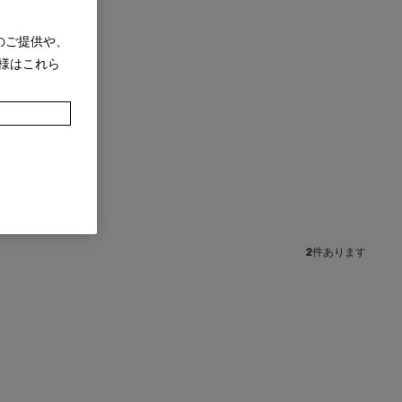
のご提供や、
様はこれら
2
件あります