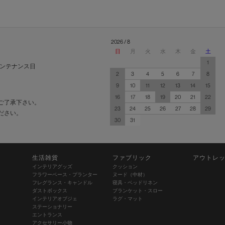
2026 / 8
日
月
火
水
木
金
土
1
ンテナンス日
2
3
4
5
6
7
8
9
10
11
12
13
14
15
16
17
18
19
20
21
22
ご了承下さい。
23
24
25
26
27
28
29
ださい。
30
31
生活雑貨
ファブリック
アウトレ
インテリアグッズ
クッション
フラワーベース・プランター
ヌード（中材）
フレグランス・キャンドル
寝具・ベッドリネン
ダストボックス
ブランケット・スロー
インテリアオブジェ
ラグ・マット
ステーショナリー
エントランス
アクセサリー小物