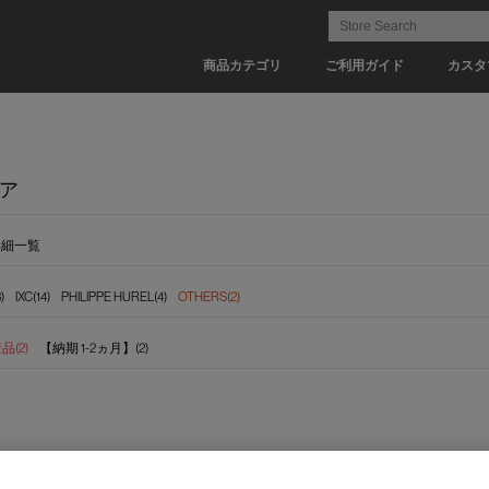
商品カテゴリ
ご利用ガイド
カスタ
ア
詳細一覧
)
IXC(14)
PHILIPPE HUREL(4)
OTHERS(2)
(2)
【納期 1-2ヵ月】(2)