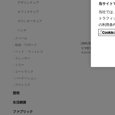
デザインチェア
当サイト
当社では
オフィスチェア
トラフィ
カウンターチェア
の利用条
ベンチ
「Cook
スツール
LIMA/B【受注生産】
収納・TVボード
リマB アームチェア
ベッド ・マットレス
￥121,000～
￥266,200
ドレッサー
ミラー
コートラック
パーテーション
アウトドア
照明
生活雑貨
ファブリック