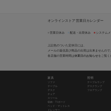
オンラインストア 営業日カレンダー
■
営業日休み
■
配送・出荷休み
■
システムメ
上記色のついた定休日には、
メールの返信及び商品の出荷は出来ませんので
各店舗の営業時間は
休業日のお知らせ
をご覧く
家具
照明
ソファ
テーブルランプ
テーブル
デスクランプ
デスク
フロアランプ
チェア
スツール
収納・TVボード
ベッド・マットレス
ドレッサー