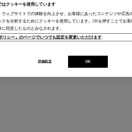
ではクッキーを使用しています
、ウェブサイトでの体験を向上させ、お客様にあったコンテンツや広告
ックを分析するためにクッキーを使用しています。OKを押すことでお客
件に同意したものとみなされます。
ieポリシー」のページでいつでも設定を変更いただけます
LIMA【受注生産】
リマ アームレスチェア
￥110,000～
￥255,200
詳細設定
OK