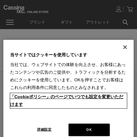
ブランド
ギフト
アウトレット
ダイニングテーブル
当サイトではクッキーを使用しています
ホーム
>
家具
>
テーブル
>
ダイニングテーブル
当社では、ウェブサイトでの体験を向上させ、お客様にあっ
たコンテンツや広告のご提供や、トラフィックを分析するた
めにクッキーを使用しています。OKを押すことでお客様は
オンラインストア 営業日カレンダー
これらの利用条件に同意したものとみなされます。
■
■
■
営業日休
配送・出荷休
システムメンテナンス
「Cookieポリシー」のページでいつでも設定を変更いただ
上記色のついた定休日には、メールの返信及び商品の出荷は出来ませんのでご
了承下さい。直営店舗の営業時間は
休業日のお知らせ
をご覧ください。
けます
2026 / 8
2026 / 9
日
月
火
水
木
金
土
日
月
火
水
木
金
土
1
1
2
3
4
5
2
3
4
5
6
7
8
6
7
8
9
10
11
12
詳細設定
OK
9
10
11
12
13
14
15
13
14
15
16
17
18
19