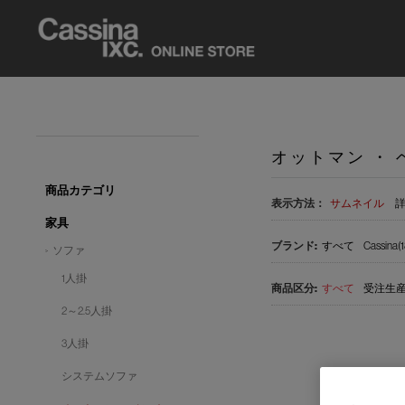
オットマン ・ 
商品カテゴリ
表示方法：
サムネイル
家具
すべて
Cassina(1
ソファ
1人掛
すべて
受注生産品
2～2.5人掛
3人掛
システムソファ