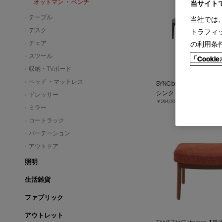
オットマン ・ ベンチ
当サイト
テーブル
当社では
デスク
トラフィ
チェア
の利用条
スツール
「Cook
収納・TVボード
ベッド ・マットレス
SYNC bench【受注生産】
シンク ベンチ
ドレッサー
￥264,000～
￥418,000
ミラー
コートラック
パーテーション
アウトドア
照明
生活雑貨
ファブリック
アウトレット