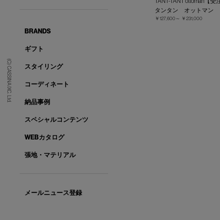
TANT-TANT ottoman
タンタン オットマン
￥127,600～
￥231,000
BRANDS
ギフト
(C) CASSINA IXC. Ltd.
スタイリング
コーディネート
納品事例
スペシャルコンテンツ
WEBカタログ
張地・マテリアル
メールニュース登録