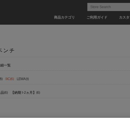
商品カテゴリ
ご利用ガイド
カスタ
ベンチ
詳細一覧
8)
IXC(6)
LEMA(1)
(6)
【納期 1-2ヵ月】(6)