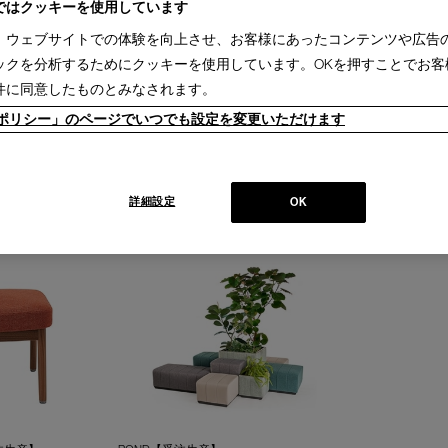
ではクッキーを使用しています
、ウェブサイトでの体験を向上させ、お客様にあったコンテンツや広告
ックを分析するためにクッキーを使用しています。OKを押すことでお客
件に同意したものとみなされます。
ieポリシー」のページでいつでも設定を変更いただけます
GRAB large【受注生産】
AIR FRAME
グラブ ラージ ソファ オットマン
エアフレーム 3
詳細設定
OK
￥310,200～
￥649,000
￥257,400～
￥462