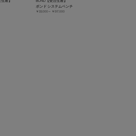
【受注生産】
BOND【受注生産】
ボンド システムベンチ
￥33,000～
￥517,000