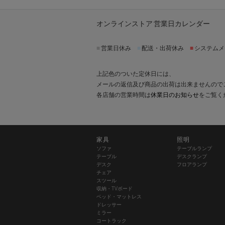
オンラインストア 営業日カレンダー
■
営業日休み
■
配送・出荷休み
■
システムメ
上記色のついた定休日には、
メールの返信及び商品の出荷は出来ませんので
各店舗の営業時間は
休業日のお知らせ
をご覧く
家具
照明
ソファ
テーブルランプ
テーブル
デスクランプ
デスク
フロアランプ
チェア
スツール
収納・TVボード
ベッド・マットレス
ドレッサー
ミラー
コートラック