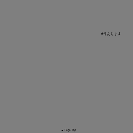
6
件あります
▲ Page Top