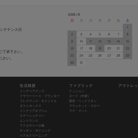
2026 / 8
日
月
火
水
木
金
土
1
ンテナンス日
2
3
4
5
6
7
8
9
10
11
12
13
14
15
16
17
18
19
20
21
22
ご了承下さい。
23
24
25
26
27
28
29
ださい。
30
31
生活雑貨
ファブリック
アウトレ
インテリアグッズ
クッション
フラワーベース・プランター
ヌード（中材）
フレグランス・キャンドル
寝具・ベッドリネン
ダストボックス
ブランケット・スロー
インテリアオブジェ
ラグ・マット
ステーショナリー
エントランス
アクセサリー小物
キッチン・ダイニング
バス＆クリーニング