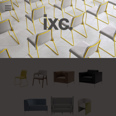
top
cassina
ixc.
home furnishing
interview
photo booth
catalogue