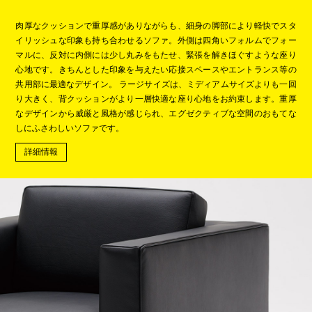
肉厚なクッションで重厚感がありながらも、細身の脚部により軽快でスタ
イリッシュな印象も持ち合わせるソファ。外側は四角いフォルムでフォー
マルに、反対に内側には少し丸みをもたせ、緊張を解きほぐすような座り
心地です。きちんとした印象を与えたい応接スペースやエントランス等の
共用部に最適なデザイン。 ラージサイズは、ミディアムサイズよりも一回
り大きく、背クッションがより一層快適な座り心地をお約束します。重厚
なデザインから威厳と風格が感じられ、エグゼクティブな空間のおもてな
しにふさわしいソファです。
詳細情報