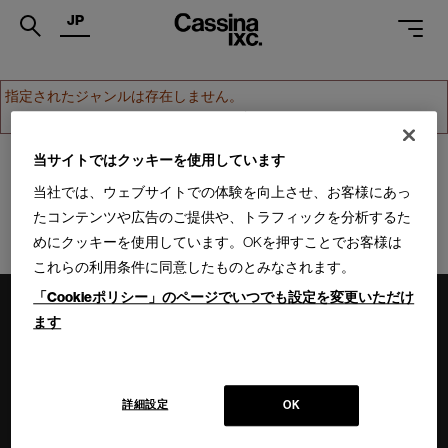
JP
.
指定されたジャンルは存在しません。
PRODUCTS
ホームへ戻る
SERVICES
当サイトではクッキーを使用しています
当社では、ウェブサイトでの体験を向上させ、お客様にあっ
PROJECTS
たコンテンツや広告のご提供や、トラフィックを分析するた
MAGAZINE
めにクッキーを使用しています。OKを押すことでお客様は
これらの利用条件に同意したものとみなされます。
SUPPORT
「Cookieポリシー」のページでいつでも設定を変更いただけ
SHOPS
ます
CATALOGUES
PROFESSIONAL
詳細設定
OK
ONLINE STORE
お問合せ