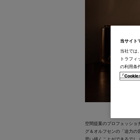
当サイト
当社では
トラフィ
の利用条
「Cook
空間提案のプロフェッショ
グ＆オルフセンの「迫力の
思い描くことができるでし