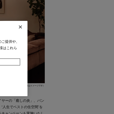
のご提供や、
様はこれら
（写真はイメージです）
イヤーの「癒しの炎」、バン
“人生でベストの住空間”を
るキャンペーンも実施いたし