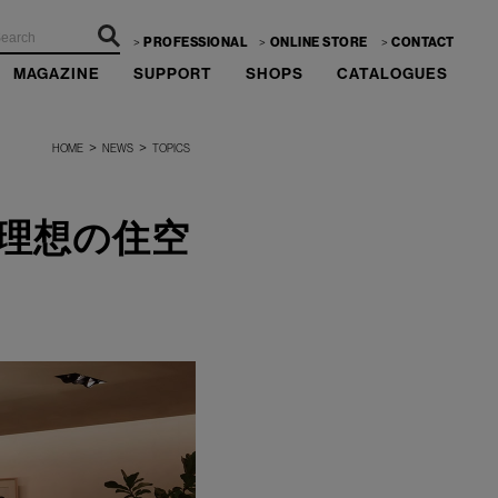
PROFESSIONAL
ONLINE STORE
CONTACT
MAGAZINE
SUPPORT
SHOPS
CATALOGUES
>
>
HOME
NEWS
TOPICS
s -理想の住空