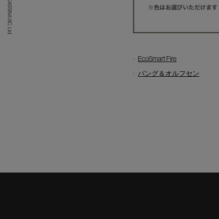
(C) CASSINA IXC. Ltd.
EcoSmart Fire
バング＆オルフセン