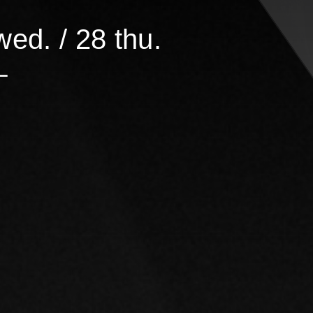
wed. / 28 thu.
ー