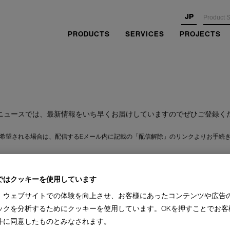
JP
PRODUCTS
SERVICES
PROJECTS
ニュースでは、最新情報をいち早くお届けしていますのでぜひご登録く
希望される場合は、配信するEメール内に記載の「配信解除」のリンクよりお手続
※フォームはメンテナンス中です。
ではクッキーを使用しています
お急ぎの場合は
お電話でお問い合わせ
ください。
、ウェブサイトでの体験を向上させ、お客様にあったコンテンツや広告
ックを分析するためにクッキーを使用しています。OKを押すことでお客
件に同意したものとみなされます。