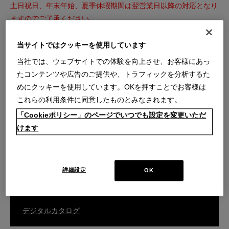
土日祝日、年末年始、夏季休暇期間は翌営業日以降の対応となり
ますのでご了承ください。
※内容によっては回答を差し上げるまでお時間をいただくことも
ございます。
当サイトではクッキーを使用しています
※こちらのフォームからのセールス・勧誘等はお断りいたしま
当社では、ウェブサイトでの体験を向上させ、お客様にあっ
す。
たコンテンツや広告のご提供や、トラフィックを分析するた
めにクッキーを使用しています。OKを押すことでお客様は
これらの利用条件に同意したものとみなされます。
ご購入商品の張替え・補修・家具の移設などのご相談はこちら
「Cookieポリシー」のページでいつでも設定を変更いただ
けます
カスタマーサービスのお問い合わせ
詳細設定
OK
総合カタログはこちら
デジタルカタログ