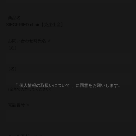
商品名
SIEGFRIED chair【受注生産】
お問い合わせ時氏名
［姓］
［名］
「 個人情報の取扱いについて 」に同意をお願いします。
（全角で入力してください）
電話番号