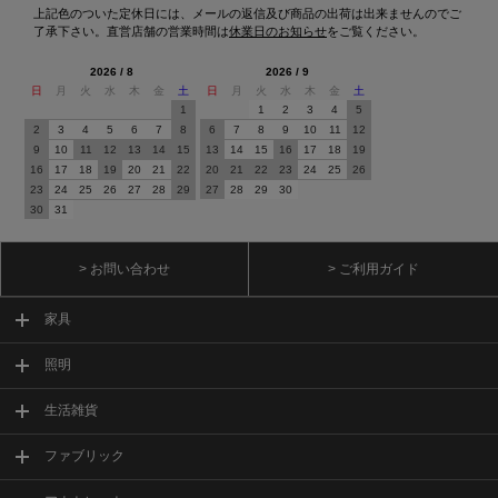
上記色のついた定休日には、メールの返信及び商品の出荷は出来ませんのでご
了承下さい。直営店舗の営業時間は
休業日のお知らせ
をご覧ください。
2026 / 8
2026 / 9
日
月
火
水
木
金
土
日
月
火
水
木
金
土
1
1
2
3
4
5
2
3
4
5
6
7
8
6
7
8
9
10
11
12
9
10
11
12
13
14
15
13
14
15
16
17
18
19
16
17
18
19
20
21
22
20
21
22
23
24
25
26
23
24
25
26
27
28
29
27
28
29
30
30
31
> お問い合わせ
> ご利用ガイド
家具
照明
生活雑貨
ファブリック